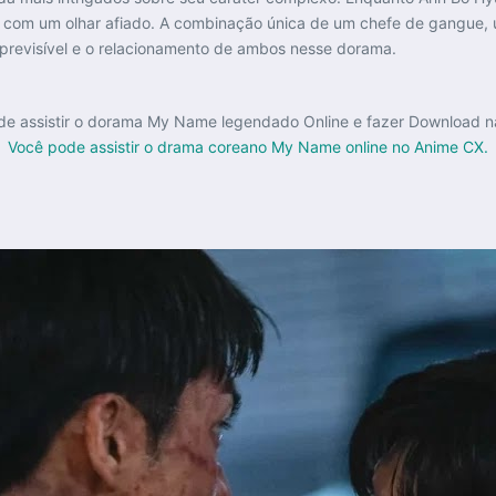
 com um olhar afiado. A combinação única de um chefe de gangue, u
mprevisível e o relacionamento de ambos nesse dorama.
e assistir o dorama My Name legendado Online e fazer Download na
Você pode assistir o drama coreano My Name online no Anime CX.