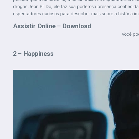
drogas Jeon Pil Do, ele faz sua poderosa presença conhecida
espectadores curiosos para descobrir mais sobre a história i
Assistir Online – Download
Você pod
2 – Happiness