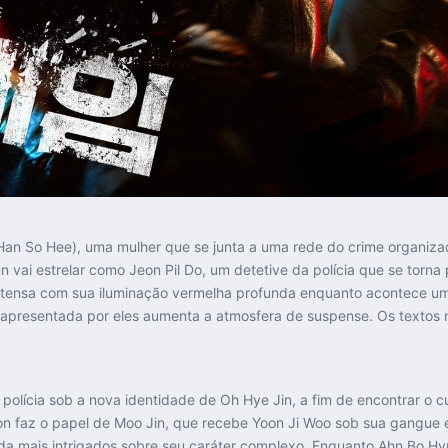
Han So Hee), uma mulher que se junta a uma rede do crime organizado
 vai estrelar como Jeon Pil Do, um detetive da polícia que se torna 
 tensa com sua iluminação vermelha profunda enquanto acontece u
 apresentada por eles aumenta a atmosfera de suspense. Os textos 
a polícia sob a nova identidade de Oh Hye Jin, a fim de encontrar o
n faz o papel de Moo Jin, que recebe Yoon Ji Woo sob sua gangue e
inda mais intrigados sobre seu caráter complexo. Enquanto Ahn Bo H