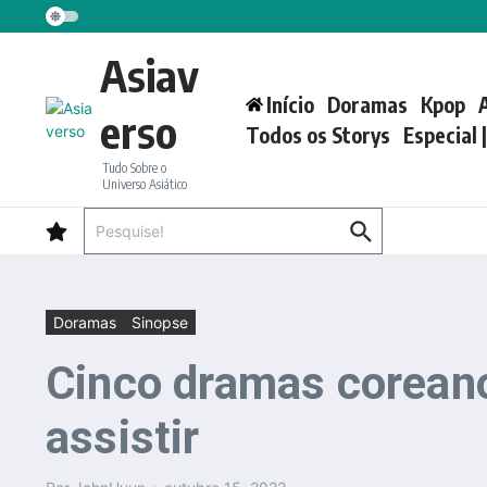
Ir para o conteúdo
Asiav
Início
Doramas
Kpop
erso
Todos os Storys
Especial 
Tudo Sobre o
Universo Asiático
Procurar por:
Doramas
Sinopse
Cinco dramas coreano
assistir