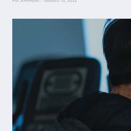
Por
JohnHyun
outubro 15, 2022