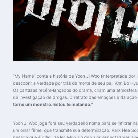
“My Name” conta a história de Yoon Ji Woo (interpretada por 
descobrir a verdade por trás da morte de seu pai. Ahn Bo Hyun
Os cartazes recém-lançados do drama, criam uma atmosfera
de investigação de drogas. O retrato das emoções e da ação
torne um monstro. Estou te matando.”
Yoon Ji Woo joga fora seu verdadeiro nome para se infiltrar n
um olhar firme que transmite sua determinação. Park Hee Soo
pesada que é difícil de ler, Moo Jin deixa os espectadores a