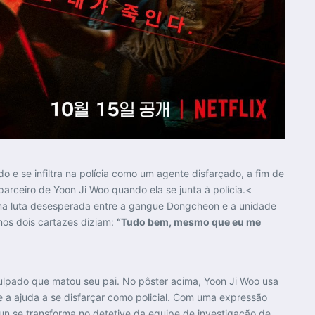
 e se infiltra na polícia como um agente disfarçado, a fim de
parceiro de Yoon Ji Woo quando ela se junta à polícia.
<
ma luta desesperada entre a gangue Dongcheon e a unidade
nos dois cartazes diziam:
“Tudo bem, mesmo que eu me
 culpado que matou seu pai. No pôster acima, Yoon Ji Woo usa
 a ajuda a se disfarçar como policial. Com uma expressão
yun se transforma no detetive da equipe de investigação de