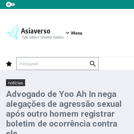
Ir para o conteúdo
Asiaverso
Menu
Tudo Sobre o Universo Asiático
Procurar por:
notícias
Advogado de Yoo Ah In nega
alegações de agressão sexual
após outro homem registrar
boletim de ocorrência contra
ele